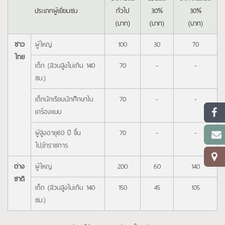
ประเภทผู้เยี่ยมชม
ทั่วไป
30%
30%
(บาท)
(บาท)
(บาท)
ชาว
ผู้ใหญ่
100
30
70
ไทย
เด็ก (ส่วนสูงไม่เกิน 140
70
-
-
ซม.)
เด็กนักเรียนนักศึกษาใน
70
-
-
เครื่องแบบ
ผู้สูงอายุ60 ปี ขึ้น
70
-
-
ไป,ข้าราชการ
ต่าง
ผู้ใหญ่
200
60
140
ชาติ
เด็ก (ส่วนสูงไม่เกิน 140
150
45
105
ซม.)