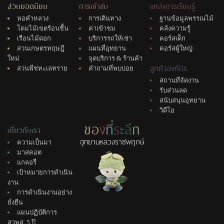
สวนยอดนิยม
การเข้าชม
แหล่งการเรียนรู้
หอคำหลวง
การเดินทาง
ฐานข้อมูลพรรณไม้
โดมไม้เขตร้อนชื้น
ค่าเข้าชม
คลังความรู้
เรือนไม้ดอก
บริการรถให้เช่า
คอร์สเด็ก
สวนเกษตรทฤษฎี
แผนที่อุทยาน
คอร์สผู้ใหญ่
ใหม่
จุดบริการ & ร้านค้า
ลูกค้าองค์กร
สวนพืชทะเลทราย
คำถามที่พบบ่อย
สถานที่จัดงาน
รับส่วนลด
สนับสนุนอุทยาน
วิดีโอ
ข
อ
ง
ที่
ร
ะ
ลึ
ก
เกี่ยวกับเรา
อุทยานหลวงราชพฤกษ์
ความเป็นมา
มาสคอต
แกลอรี่
เป้าหมายการดำเนิน
งาน
การดำเนินงานอย่าง
ยั่งยืน
แผนปฏิบัติการ
สวพส. 5 ปี