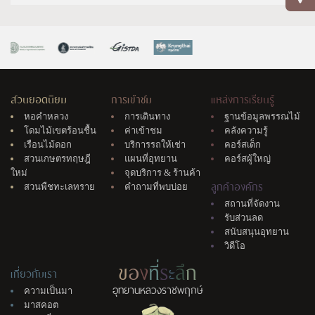
สวนยอดนิยม
การเข้าชม
แหล่งการเรียนรู้
หอคำหลวง
การเดินทาง
ฐานข้อมูลพรรณไม้
โดมไม้เขตร้อนชื้น
ค่าเข้าชม
คลังความรู้
เรือนไม้ดอก
บริการรถให้เช่า
คอร์สเด็ก
สวนเกษตรทฤษฎี
แผนที่อุทยาน
คอร์สผู้ใหญ่
ใหม่
จุดบริการ & ร้านค้า
ลูกค้าองค์กร
สวนพืชทะเลทราย
คำถามที่พบบ่อย
สถานที่จัดงาน
รับส่วนลด
สนับสนุนอุทยาน
วิดีโอ
ข
อ
ง
ที่
ร
ะ
ลึ
ก
เกี่ยวกับเรา
อุทยานหลวงราชพฤกษ์
ความเป็นมา
มาสคอต