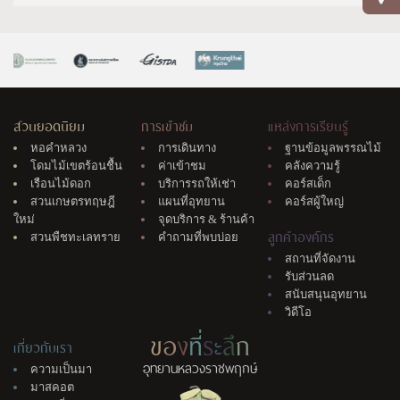
สวนยอดนิยม
การเข้าชม
แหล่งการเรียนรู้
หอคำหลวง
การเดินทาง
ฐานข้อมูลพรรณไม้
โดมไม้เขตร้อนชื้น
ค่าเข้าชม
คลังความรู้
เรือนไม้ดอก
บริการรถให้เช่า
คอร์สเด็ก
สวนเกษตรทฤษฎี
แผนที่อุทยาน
คอร์สผู้ใหญ่
ใหม่
จุดบริการ & ร้านค้า
ลูกค้าองค์กร
สวนพืชทะเลทราย
คำถามที่พบบ่อย
สถานที่จัดงาน
รับส่วนลด
สนับสนุนอุทยาน
วิดีโอ
ข
อ
ง
ที่
ร
ะ
ลึ
ก
เกี่ยวกับเรา
อุทยานหลวงราชพฤกษ์
ความเป็นมา
มาสคอต