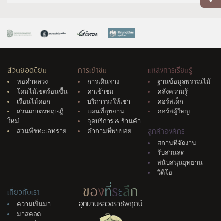
สวนยอดนิยม
การเข้าชม
แหล่งการเรียนรู้
หอคำหลวง
การเดินทาง
ฐานข้อมูลพรรณไม้
โดมไม้เขตร้อนชื้น
ค่าเข้าชม
คลังความรู้
เรือนไม้ดอก
บริการรถให้เช่า
คอร์สเด็ก
สวนเกษตรทฤษฎี
แผนที่อุทยาน
คอร์สผู้ใหญ่
ใหม่
จุดบริการ & ร้านค้า
ลูกค้าองค์กร
สวนพืชทะเลทราย
คำถามที่พบบ่อย
สถานที่จัดงาน
รับส่วนลด
สนับสนุนอุทยาน
วิดีโอ
ข
อ
ง
ที่
ร
ะ
ลึ
ก
เกี่ยวกับเรา
อุทยานหลวงราชพฤกษ์
ความเป็นมา
มาสคอต