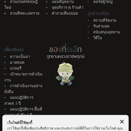
สวนเกษตรทฤษฎี
แผนที่อุทยาน
คอร์สผู้ใหญ่
ใหม่
จุดบริการ & ร้านค้า
ลูกค้าองค์กร
สวนพืชทะเลทราย
คำถามที่พบบ่อย
สถานที่จัดงาน
รับส่วนลด
สนับสนุนอุทยาน
วิดีโอ
ข
อ
ง
ที่
ร
ะ
ลึ
ก
เกี่ยวกับเรา
อุทยานหลวงราชพฤกษ์
ความเป็นมา
มาสคอต
แกลอรี่
เป้าหมายการดำเนิน
งาน
การดำเนินงานอย่าง
ยั่งยืน
แผนปฏิบัติการ
สวพส. 5 ปี
แผนปฏิบัติการ พื้นที่
สูงอย่างยั่งยืน 5 ปี
ติดต่อเรา
เว็บไซต์นี้ใช้คุกกี้
แนะนำติชม
เราใช้คุกกี้เพื่อเพิ่มประสิทธิภาพ และประสบการณ์ที่ดีในการใช้งานเว็บไซต์ คุณ