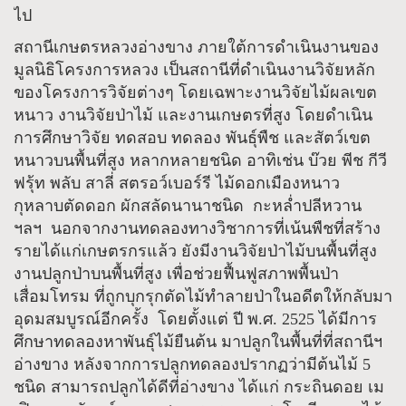
ไป
สถานีเกษตรหลวงอ่างขาง ภายใต้การดำเนินงานของ
มูลนิธิโครงการหลวง เป็นสถานีที่ดำเนินงานวิจัยหลัก
ของโครงการวิจัยต่างๆ โดยเฉพาะงานวิจัยไม้ผลเขต
หนาว งานวิจัยป่าไม้ และงานเกษตรที่สูง โดยดำเนิน
การศึกษาวิจัย ทดสอบ ทดลอง พันธุ์พืช และสัตว์เขต
หนาวบนพื้นที่สูง หลากหลายชนิด อาทิเช่น บ๊วย พีช กีวี
ฟรุ้ท พลับ สาลี่ สตรอว์เบอร์รี ไม้ดอกเมืองหนาว
กุหลาบตัดดอก ผักสลัดนานาชนิด กะหล่ำปลีหวาน
ฯลฯ นอกจากงานทดลองทางวิชาการที่เน้นพืชที่สร้าง
รายได้แก่เกษตรกรแล้ว ยังมีงานวิจัยป่าไม้บนพื้นที่สูง
งานปลูกป่าบนพื้นที่สูง เพื่อช่วยฟื้นฟูสภาพพื้นป่า
เสื่อมโทรม ที่ถูกบุกรุกตัดไม้ทำลายป่าในอดีตให้กลับมา
อุดมสมบูรณ์อีกครั้ง โดยตั้งแต่ ปี พ.ศ. 2525 ได้มีการ
ศึกษาทดลองหาพันธุ์ไม้ยืนต้น มาปลูกในพื้นที่ที่สถานีฯ
อ่างขาง หลังจากการปลูกทดลองปรากฏว่ามีต้นไม้ 5
ชนิด สามารถปลูกได้ดีที่อ่างขาง ได้แก่ กระถินดอย เม