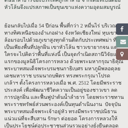
ต้นน้ำลำธารของประเทศถูกทำลาย จากเดิมที่เป็นดอย
หัวโล้นจึงแปรสภาพเป็นขุนเขาแห่งความอุดมสมบูรณ์
ย้อนกลับไปเมื่อ 54 ปีก่อน พื้นที่กว่า 2 หมื่นไร่ บริเวณ
ทางทิศเหนือของอำเภอฝาง จังหวัดเชียงใหม่ หุบเขาที่
ล้อมรอบไปด้วยภูเขาสูงทุกด้านติดกับประเทศพม่า ที่นี่
เป็นเพียงพื้นที่ปลูกฝิ่น เขาหัวโล้น ชาวเขายากจน แต่
ใครจะไปคิดว่าพื้นที่แห่งนี้ เป็นจุดกำเนิดสถานีวิจัยแห่ง
แรกของมูลนิธิโครงการหลวง ด้วยพระมหากรุณาธิคุณ
พระบาทสมเด็จพระบรมชนกาธิเบศร มหาภูมิพลอดุลย
เดชมหาราช บรมนาถบพิตร ทรงพระกรุณาโปรด
เกล้าฯ ตั้งโครงการหลวงเมื่อ พ.ศ. 2512 โดยมีพระราช
ประสงค์ เพื่อพัฒนาชีวิตความเป็นอยู่ของชาวเขา ลด
การปลูกฝิ่น และฟื้นฟูป่าต้นน้ำลำธาร โดยพระราชทาน
พระราชทรัพย์ส่วนพระองค์เป็นทุนดำเนินงาน ปัจจุบัน
พระบาทสมเด็จพระเจ้าอยู่หัว ทรงมีพระราชปณิธาน
แน่วแน่ที่จะสืบสาน รักษา ต่อยอด โครงการหลวงให้
เป็นประโยชน์ต่อประชาชนส่วนรวมอย่างยั่งยืนตลอด