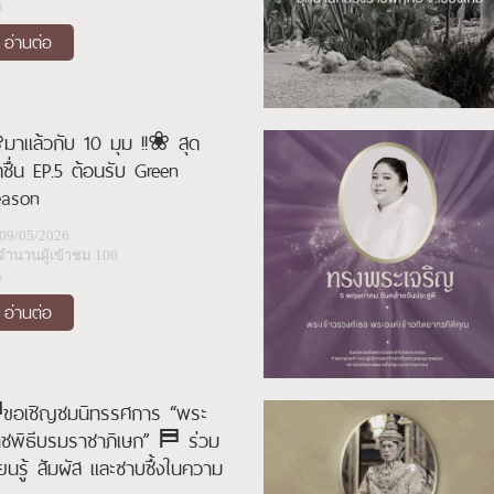
น
อ่านต่อ
าแล้วกับ 10 มุม !!❀ สุด
ชื่น EP.5 ต้อนรับ Green
eason
09/05/2026
จำนวนผู้เข้าชม 100
น
อ่านต่อ
ขอเชิญชมนิทรรศการ “พระ
ชพิธีบรมราชาภิเษก” ⛿ ร่วม
ียนรู้ สัมผัส และซาบซึ้งในความ