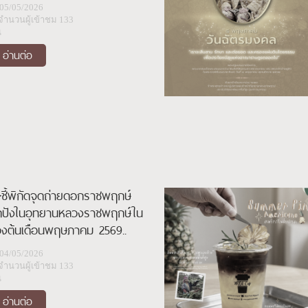
ิ่งใหญ่ของโบราณราชประเพณี
05/05/2026
่งสยามประเทศ ที่สะท้อนพระ
จำนวนผู้เข้าชม 133
ียรติยศและความเป็นพระมหา
น
ษัตริย์โดยสมบูรณ์ . ✧✩ ชม
อ่านต่อ
ิทรรศการย้อนรอยพระราชพิธี
นยุคก่อนรัตนโกสินทร์ ✧✩
ี้พิกัดจุดถ่ายดอกราชพฤกษ์
ดปังในอุทยานหลวงราชพฤกษ์ใน
วงต้นเดือนพฤษภาคม 2569..
04/05/2026
จำนวนผู้เข้าชม 133
น
อ่านต่อ