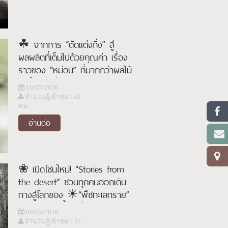
☘︎ จากการ “ตัดแต่งกิ่ง” สู่
ผลผลิตที่เต็มไปด้วยคุณค่า เรื่อง
ราวของ “หม่อน” ที่มากกว่าผลไม้
ริมรั้ว ✧✩
16/05/2026
จำนวนผู้เข้าชม 143
คน
อ่านต่อ
❀ เปิดโซนใหม่! “Stories from
the desert” ชวนทุกคนออกเดิน
ทางสู่โลกของ ☀“พืชทะเลทราย”
และ “ไม้อวบน้ำ” ☀
09/05/2026
จำนวนผู้เข้าชม 135