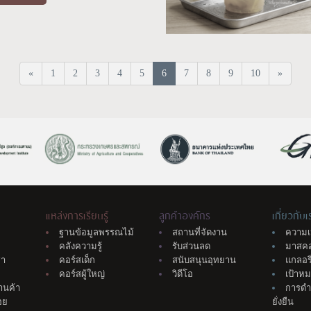
«
1
2
3
4
5
6
7
8
9
10
»
แหล่งการเรียนรู้
ลูกค้าองค์กร
เกี่ยวกับเ
ฐานข้อมูลพรรณไม้
สถานที่จัดงาน
ความเ
คลังความรู้
รับส่วนลด
มาสค
่า
คอร์สเด็ก
สนับสนุนอุทยาน
แกลอรี
คอร์สผู้ใหญ่
วิดีโอ
เป้าห
้านค้า
การดำ
อย
ยั่งยืน