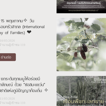
15 พฤษภาคม✧ วัน
อบครัวสากล (International
ay of Families) ❤
16/05/2026
จำนวนผู้เข้าชม 119
น
อ่านต่อ
กระดับทุกเมนูให้อร่อยมี
กลักษณ์ ด้วย “ซอสมะแขว่น”
ชาติแห่งภูมิปัญญาท้องถิ่น ✧
11/05/2026
จำนวนผู้เข้าชม 110