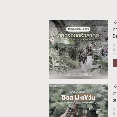
✧
คร
D
ค
✧ย
เอ
รส