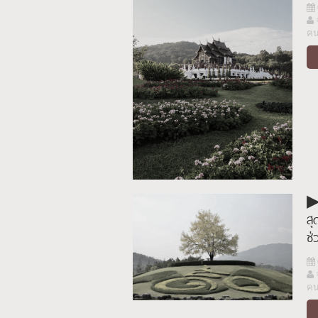
ย
แห
เก
ค
ก
น
ใ
▶ช
สุ
ช่
ค