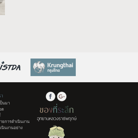
รา
ป็นมา
ข
อ
ง
ที่
ร
ะ
ลึ
ก
อต
่
อุทยานหลวงราชพฤกษ์
มายการดำเนินงาน
เนินงานอย่าง