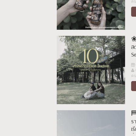
ค
❀ม
สด
S
ค
⛿
รา
เร