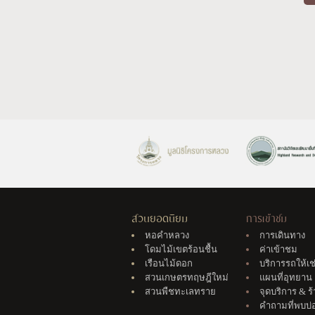
สวนยอดนิยม
การเข้าชม
หอคำหลวง
การเดินทาง
โดมไม้เขตร้อนชื้น
ค่าเข้าชม
เรือนไม้ดอก
บริการรถให้เช
สวนเกษตรทฤษฎีใหม่
แผนที่อุทยาน
สวนพืชทะเลทราย
จุดบริการ & ร
คำถามที่พบบ่