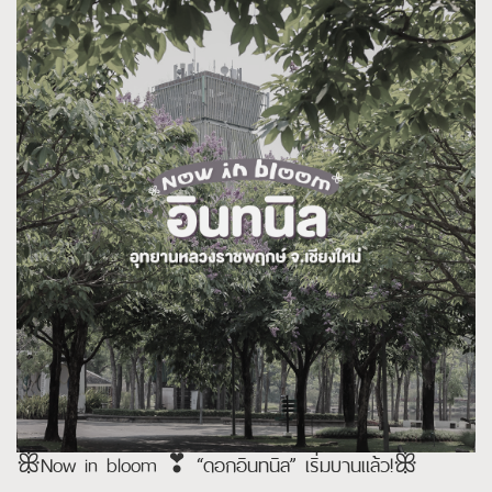
ꕥNow in bloom ❣︎ “ดอกอินทนิล” เริ่มบานแล้ว!ꕥ