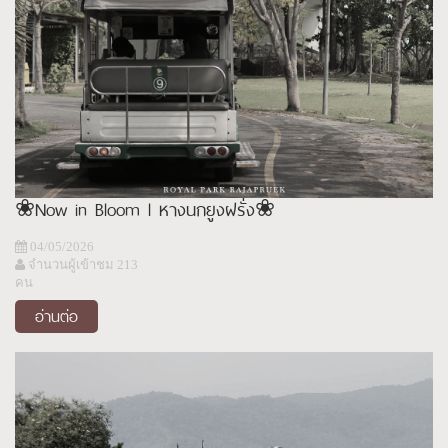
❀Now in Bloom l หางนกยูงฝรั่ง❀
04/05/2026
จำนวนผู้เข้าชม 213
คน
อ่านต่อ