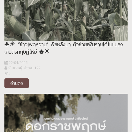
♣︎☀ “ข้าวโพดหวาน” พืชหลังนา ตัวช่วยเพิ่มรายได้ในแปลง
เกษตรทฤษฎีใหม่ ♣︎☀
22/04/2026
จำนวนผู้เข้าชม 177
คน
อ่านต่อ