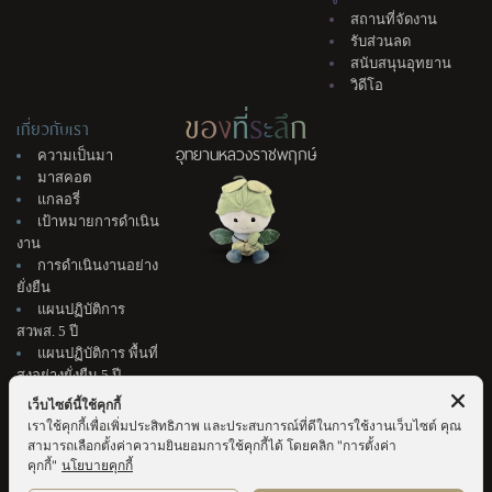
สถานที่จัดงาน
รับส่วนลด
สนับสนุนอุทยาน
วิดีโอ
ข
อ
ง
ที่
ร
ะ
ลึ
ก
เกี่ยวกับเรา
อุทยานหลวงราชพฤกษ์
ความเป็นมา
มาสคอต
แกลอรี่
เป้าหมายการดำเนิน
งาน
การดำเนินงานอย่าง
ยั่งยืน
แผนปฏิบัติการ
สวพส. 5 ปี
แผนปฏิบัติการ พื้นที่
สูงอย่างยั่งยืน 5 ปี
ติดต่อเรา
เว็บไซต์นี้ใช้คุกกี้
แนะนำติชม
เราใช้คุกกี้เพื่อเพิ่มประสิทธิภาพ และประสบการณ์ที่ดีในการใช้งานเว็บไซต์ คุณ
จัดซื้อจัดจ้าง &
สามารถเลือกตั้งค่าความยินยอมการใช้คุกกี้ได้ โดยคลิก "การตั้งค่า
สมัครงาน
คุกกี้"
นโยบายคุกกี้