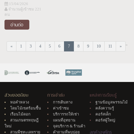
15/04/2026
จำนวนผู้เข้าชม 221
คน
อ่านต่อ
...
«
1
3
4
5
6
7
8
9
10
11
»
สวนยอดนิยม
การเข้าชม
แหล่งการเรียนรู้
หอคำหลวง
การเดินทาง
ฐานข้อมูลพรรณไม้
โดมไม้เขตร้อนชื้น
ค่าเข้าชม
คลังความรู้
เรือนไม้ดอก
บริการรถให้เช่า
คอร์สเด็ก
สวนเกษตรทฤษฎี
แผนที่อุทยาน
คอร์สผู้ใหญ่
ใหม่
จุดบริการ & ร้านค้า
ลูกค้าองค์กร
สวนพืชทะเลทราย
คำถามที่พบบ่อย