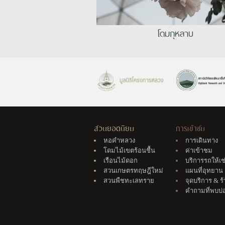
โดมกุหลาบ
สวนยอดนิยม
การเข้าชม
หอคำหลวง
การเดินทาง
โดมไม้เขตร้อนชื้น
ค่าเข้าชม
เรือนไม้ดอก
บริการรถให้เช
สวนเกษตรทฤษฎีใหม่
แผนที่อุทยาน
สวนพืชทะเลทราย
จุดบริการ & ร
คำถามที่พบบ่