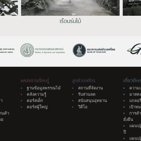
เรือนร่มไม้
แหล่งการเรียนรู้
ลูกค้าองค์กร
เกี่ยวกับเ
ฐานข้อมูลพรรณไม้
สถานที่จัดงาน
ความเ
คลังความรู้
รับส่วนลด
มาสค
่า
คอร์สเด็ก
สนับสนุนอุทยาน
แกลอรี
คอร์สผู้ใหญ่
วิดีโอ
เป้าห
้านค้า
การดำ
อย
ยั่งยืน
แผนปฏิ
ปี
แผนปฏิบ