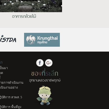
อาคารกล้วยไม้
รา
ป็นมา
ข
อ
ง
ที่
ร
ะ
ลึ
ก
อต
่
อุทยานหลวงราชพฤกษ์
มายการดำเนินงาน
เนินงานอย่าง
บัติการ สวพส. 5
ัติการ พื้นที่สูง