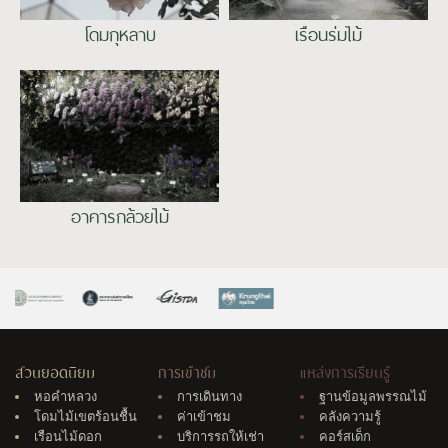
โดมกุหลาบ
เรือนร่มไม้
อาคารกล้วยไม้
สวนยอดนิยม
การเข้าชม
แหล่งการเรียนรู้
หอคำหลวง
การเดินทาง
ฐานข้อมูลพรรณไม้
โดมไม้เขตร้อนชื้น
ค่าเข้าชม
คลังความรู้
เรือนไม้ดอก
บริการรถให้เช่า
คอร์สเด็ก