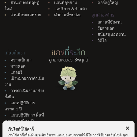
สวนเกษตรทฤษฎี
แผนที่อุทยาน
คอร์สผู้ใหญ่
ใหม่
จุดบริการ & ร้านค้า
ลูกค้าองค์กร
สวนพืชทะเลทราย
คำถามที่พบบ่อย
สถานที่จัดงาน
รับส่วนลด
สนับสนุนอุทยาน
วิดีโอ
ข
อ
ง
ที่
ร
ะ
ลึ
ก
เกี่ยวกับเรา
อุทยานหลวงราชพฤกษ์
ความเป็นมา
มาสคอต
แกลอรี่
เป้าหมายการดำเนิน
งาน
การดำเนินงานอย่าง
ยั่งยืน
แผนปฏิบัติการ
สวพส. 5 ปี
แผนปฏิบัติการ พื้นที่
สูงอย่างยั่งยืน 5 ปี
ติดต่อเรา
เว็บไซต์นี้ใช้คุกกี้
แนะนำติชม
เราใช้คุกกี้เพื่อเพิ่มประสิทธิภาพ และประสบการณ์ที่ดีในการใช้งานเว็บไซต์ คุณ