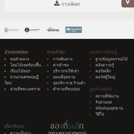
ดาวน์โหลด
สวนยอดนิยม
การเข้าชม
แหล่งการเรียนรู้
หอคำหลวง
การเดินทาง
ฐานข้อมูลพรรณไม้
โดมไม้เขตร้อนชื้น
ค่าเข้าชม
คลังความรู้
เรือนไม้ดอก
บริการรถให้เช่า
คอร์สเด็ก
สวนเกษตรทฤษฎี
แผนที่อุทยาน
คอร์สผู้ใหญ่
ใหม่
จุดบริการ & ร้านค้า
ลูกค้าองค์กร
สวนพืชทะเลทราย
คำถามที่พบบ่อย
สถานที่จัดงาน
รับส่วนลด
สนับสนุนอุทยาน
วิดีโอ
ข
อ
ง
ที่
ร
ะ
ลึ
ก
เกี่ยวกับเรา
อุทยานหลวงราชพฤกษ์
ความเป็นมา