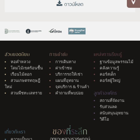
ดาวน์โหลด
สวนยอดนิยม
การเข้าชม
แหล่งการเรียนรู้
หอคำหลวง
การเดินทาง
ฐานข้อมูลพรรณไม้
โดมไม้เขตร้อนชื้น
ค่าเข้าชม
คลังความรู้
เรือนไม้ดอก
บริการรถให้เช่า
คอร์สเด็ก
สวนเกษตรทฤษฎี
แผนที่อุทยาน
คอร์สผู้ใหญ่
ใหม่
จุดบริการ & ร้านค้า
ลูกค้าองค์กร
สวนพืชทะเลทราย
คำถามที่พบบ่อย
สถานที่จัดงาน
รับส่วนลด
สนับสนุนอุทยาน
วิดีโอ
ข
อ
ง
ที่
ร
ะ
ลึ
ก
เกี่ยวกับเรา
อุทยานหลวงราชพฤกษ์
ความเป็นมา