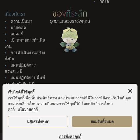
วิดีโอ
ข
อ
ง
ที่
ร
ะ
ลึ
ก
เกี่ยวกับเรา
อุทยานหลวงราชพฤกษ์
ความเป็นมา
มาสคอต
แกลอรี่
เป้าหมายการดำเนิน
งาน
การดำเนินงานอย่าง
ยั่งยืน
แผนปฏิบัติการ
สวพส. 5 ปี
แผนปฏิบัติการ พื้นที่
สูงอย่างยั่งยืน 5 ปี
ติดต่อเรา
เว็บไซต์นี้ใช้คุกกี้
แนะนำติชม
เราใช้คุกกี้เพื่อเพิ่มประสิทธิภาพ และประสบการณ์ที่ดีในการใช้งานเว็บไซต์ คุณ
จัดซื้อจัดจ้าง &
สามารถเลือกตั้งค่าความยินยอมการใช้คุกกี้ได้ โดยคลิก "การตั้งค่า
สมัครงาน
คุกกี้"
นโยบายคุกกี้
ปฏิเสธทั้งหมด
ยอมรับทั้งหมด
การตั้งค่าคุกกี้
ผู้เข้าชมแล้ว
23,593,259
ครั้ง | © สงวนลิขสิทธิ์ พ.ศ. 2569 อุทยานหลวงราชพฤกษ์ |
Sitemap