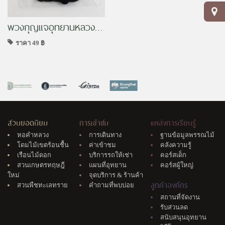
พวงกุญแจอุทยานหลวงราชพฤกษ์
ราคา 49 ฿
สวนยอดนิยม
การเข้าชม
แหล่งการเรียนรู้
หอคำหลวง
การเดินทาง
ฐานข้อมูลพรรณไม้
โดมไม้เขตร้อนชื้น
ค่าเข้าชม
คลังความรู้
เรือนไม้ดอก
บริการรถให้เช่า
คอร์สเด็ก
สวนเกษตรทฤษฎี
แผนที่อุทยาน
คอร์สผู้ใหญ่
ใหม่
จุดบริการ & ร้านค้า
ลูกค้าองค์กร
สวนพืชทะเลทราย
คำถามที่พบบ่อย
สถานที่จัดงาน
รับส่วนลด
สนับสนุนอุทยาน