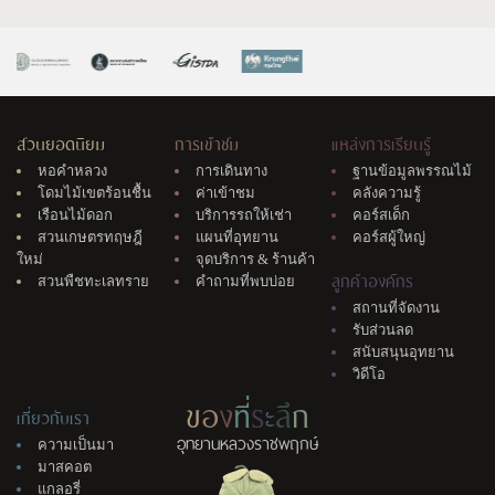
สวนยอดนิยม
การเข้าชม
แหล่งการเรียนรู้
หอคำหลวง
การเดินทาง
ฐานข้อมูลพรรณไม้
โดมไม้เขตร้อนชื้น
ค่าเข้าชม
คลังความรู้
เรือนไม้ดอก
บริการรถให้เช่า
คอร์สเด็ก
สวนเกษตรทฤษฎี
แผนที่อุทยาน
คอร์สผู้ใหญ่
ใหม่
จุดบริการ & ร้านค้า
ลูกค้าองค์กร
สวนพืชทะเลทราย
คำถามที่พบบ่อย
สถานที่จัดงาน
รับส่วนลด
สนับสนุนอุทยาน
วิดีโอ
ข
อ
ง
ที่
ร
ะ
ลึ
ก
เกี่ยวกับเรา
อุทยานหลวงราชพฤกษ์
ความเป็นมา
มาสคอต
แกลอรี่