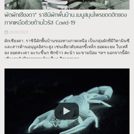
ผัดผักเชียงดา" ราชินีผักพื้นบ้าน..เมนูสมุนไพรยอดฮิตของ
ภาคเหนือช่วยต้านไวรัส Covid-19
29/06/2020
ผักเชียงดา..ราชินีผักพื้นบ้านของทางภาคเหนือ เป็นกลุ่มผักที่มีวิตามินซี
และสารต้านอนุมูลอิสระสูง เช่นเดียวดับดอกขี้เหล็ก ยอดมะยม ใบเหลี
ยง ยอดสะเดา มะระขี้นก ฟักข้าว คะน้า มะขามป้อม ฯลฯ นอกจากนี้ผัก
เชียงดายังมีสรรพคุณด้านอื่นๆ อีกมากมาย