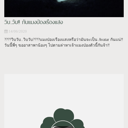
วิบ..วับ!! กับแมงป่องเรืองแสง
14/06/2020
????วิบวับ..วิบวับ????แมงป่องเรืองแสงหรือว่ามันจะเป็น Avatar กันแน่‼️
วันนี้พี่ๆ ขออาสาพาน้องๆ ไปตามล่าหาเจ้าแมงป่องตัวนี้กันจ้า‼️