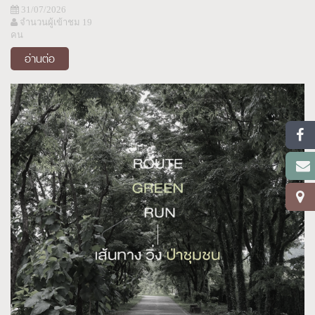
28 กรกฎาคม 2569 ณ อาคารนิทรรศการ 2 อุทยานหลวง
31/07/2026
ราชพฤกษ์ จังหวัดเชียงใหม่
จำนวนผู้เข้าชม 19
คน
อ่านต่อ