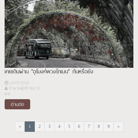
เคยเดินผ่าน “อุโมงค์พวงโกเมน” กันหรือยัง
14/07/2026
จำนวนผู้เข้าชม 55
คน
อ่านต่อ
«
1
2
3
4
5
6
7
8
9
»