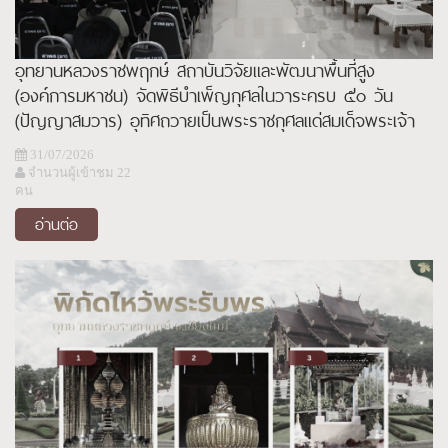
อุทยานหลวงราชพฤกษ์ สถาบันวิจัยและพัฒนาพื้นที่สูง
(องค์การมหาชน) จัดพิธีบำเพ็ญกุศลในวาระครบ ๕๐ วัน
(ปัญญาสมวาร) อุทิศถวายเป็นพระราชกุศลแด่สมเด็จพระเจ้า
ลูกเธอ เจ้าฟ้าพัชรกิติยาภา นเรนทิราเทพยวดี กรมหลวงราช
31/07/2026
สาริณีสิริพัชร มหาวัชรราชธิดา
จำนวนผู้เข้าชม 22
คน
อ่านต่อ