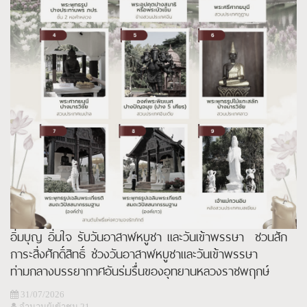
อิ่มบุญ อิ่มใจ รับวันอาสาฬหบูชา และวันเข้าพรรษา ชวนสัก
การะสิ่งศักดิ์สิทธิ์ ช่วงวันอาสาฬหบูชาและวันเข้าพรรษา
ท่ามกลางบรรยากาศอันร่มรื่นของอุทยานหลวงราชพฤกษ์
จังหวัดเชียงใหม่
31/07/2026
จำนวนผู้เข้าชม 21