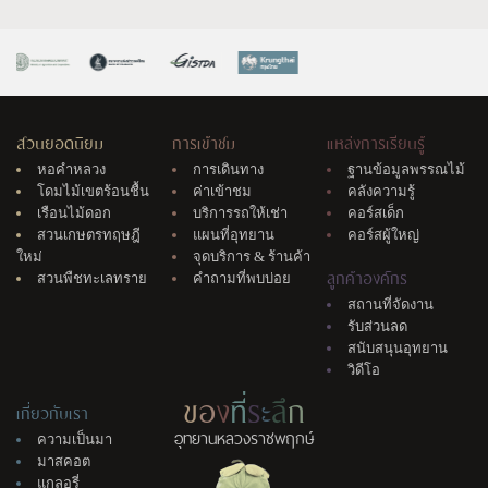
สวนยอดนิยม
การเข้าชม
แหล่งการเรียนรู้
หอคำหลวง
การเดินทาง
ฐานข้อมูลพรรณไม้
โดมไม้เขตร้อนชื้น
ค่าเข้าชม
คลังความรู้
เรือนไม้ดอก
บริการรถให้เช่า
คอร์สเด็ก
สวนเกษตรทฤษฎี
แผนที่อุทยาน
คอร์สผู้ใหญ่
ใหม่
จุดบริการ & ร้านค้า
ลูกค้าองค์กร
สวนพืชทะเลทราย
คำถามที่พบบ่อย
สถานที่จัดงาน
รับส่วนลด
สนับสนุนอุทยาน
วิดีโอ
ข
อ
ง
ที่
ร
ะ
ลึ
ก
เกี่ยวกับเรา
อุทยานหลวงราชพฤกษ์
ความเป็นมา
มาสคอต
แกลอรี่