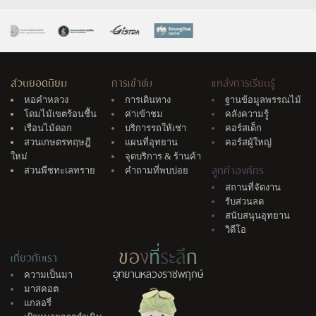
สวนยอดนิยม
การเข้าชม
แหล่งการเรียนรู้
หอคำหลวง
การเดินทาง
ฐานข้อมูลพรรณไม้
โดมไม้เขตร้อนชื้น
ค่าเข้าชม
คลังความรู้
เรือนไม้ดอก
บริการรถให้เช่า
คอร์สเด็ก
สวนเกษตรทฤษฎี
แผนที่อุทยาน
คอร์สผู้ใหญ่
ใหม่
จุดบริการ & ร้านค้า
ลูกค้าองค์กร
สวนพืชทะเลทราย
คำถามที่พบบ่อย
สถานที่จัดงาน
รับส่วนลด
สนับสนุนอุทยาน
วิดีโอ
ข
อ
ง
ที่
ร
ะ
ลึ
ก
เกี่ยวกับเรา
อุทยานหลวงราชพฤกษ์
ความเป็นมา
มาสคอต
แกลอรี่