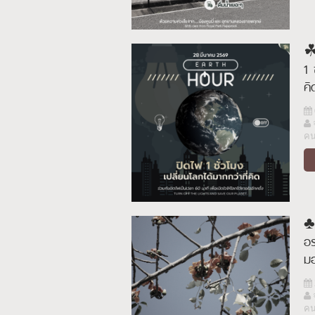
☘
1 
ค
ค
♣︎
อร
มอ
ค