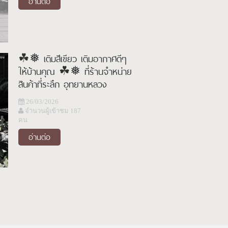
อ่านต่อ
☘︎❅ เติมสีเขียว เติมอากาศดีๆ
ให้บ้านคุณ ☘︎❅ ที่ร้านจำหน่าย
สินค้าที่ระลึก อุทยานหลวง
ราชพฤกษ์
26/03/2026
จำนวนผู้เข้าชม 187
คน
อ่านต่อ