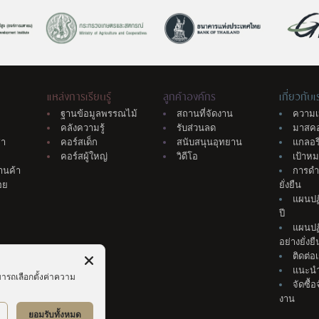
แหล่งการเรียนรู้
ลูกค้าองค์กร
เกี่ยวกับเ
ฐานข้อมูลพรรณไม้
สถานที่จัดงาน
ความเ
คลังความรู้
รับส่วนลด
มาสค
่า
คอร์สเด็ก
สนับสนุนอุทยาน
แกลอรี
คอร์สผู้ใหญ่
วิดีโอ
เป้าห
้านค้า
การดำ
อย
ยั่งยืน
แผนปฏิ
ปี
แผนปฏิบ
อย่างยั่งยื
ติดต่อ
แนะนำ
มารถเลือกตั้งค่าความ
จัดซื้
งาน
ยอมรับทั้งหมด