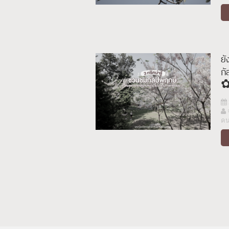
ยั
กั
✿พ
!!
ค