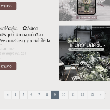
อ่านต่อ
งมาได้อยู่นะ ! ✿อัปเดต
ลปพฤกษ์ บานละมุนทั่วสวน
ร้อมแชร์ทริค ถ่ายยังไงให้ปัง
 ✎ 25.03.26
26/03/2026
จำนวนผู้เข้าชม 228
น
อ่านต่อ
...
«
1
5
6
7
8
9
10
11
12
13
»