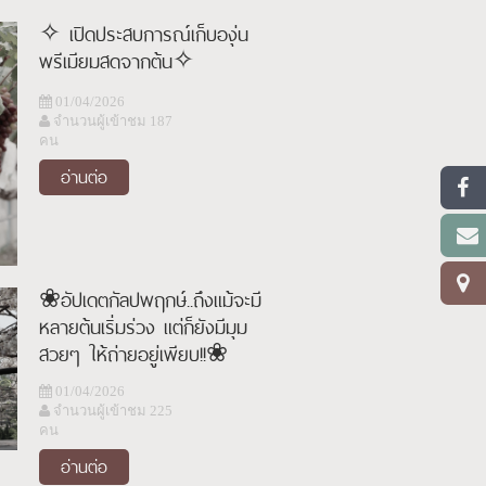
✧ เปิดประสบการณ์เก็บองุ่น
พรีเมียมสดจากต้น✧
01/04/2026
จำนวนผู้เข้าชม 187
คน
อ่านต่อ
❀อัปเดตกัลปพฤกษ์..ถึงแม้จะมี
หลายต้นเริ่มร่วง แต่ก็ยังมีมุม
สวยๆ ให้ถ่ายอยู่เพียบ!!❀
01/04/2026
จำนวนผู้เข้าชม 225
คน
อ่านต่อ