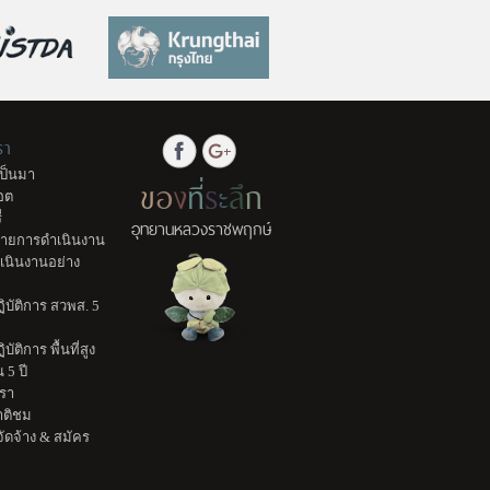
รา
ป็นมา
ข
อ
ง
ที่
ร
ะ
ลึ
ก
อต
่
อุทยานหลวงราชพฤกษ์
มายการดำเนินงาน
เนินงานอย่าง
บัติการ สวพส. 5
ัติการ พื้นที่สูง
น 5 ปี
เรา
ติชม
อจัดจ้าง & สมัคร