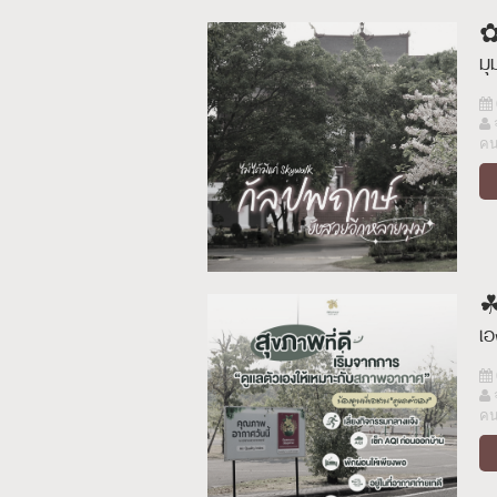
✿
ม
ค
☘︎
เ
ค