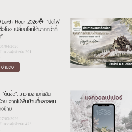
︎Earth Hour 2026☘︎ “ปิดไฟ
ชั่วโมง เปลี่ยนโลกได้มากกว่าที่
ิด”
01/04/2026
จำนวนผู้เข้าชม 201
น
อ่านต่อ
 “ต้นงิ้ว”…ความงามที่แสน
่อย..จากไม้พื้นบ้านที่หลายคน
งข้าม
27/03/2026
จำนวนผู้เข้าชม 475
น