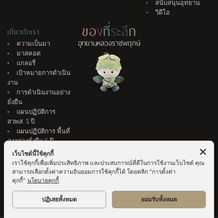
สนับสนุนอุทยาน
วิดีโอ
ข
อ
ง
ที่
ร
ะ
ลึ
ก
เกี่ยวกับเรา
อุทยานหลวงราชพฤกษ์
ความเป็นมา
มาสคอต
แกลอรี่
เป้าหมายการดำเนิน
งาน
การดำเนินงานอย่าง
ยั่งยืน
แผนปฏิบัติการ
สวพส. 5 ปี
แผนปฏิบัติการ พื้นที่
สูงอย่างยั่งยืน 5 ปี
ติดต่อเรา
เว็บไซต์นี้ใช้คุกกี้
แนะนำติชม
เราใช้คุกกี้เพื่อเพิ่มประสิทธิภาพ และประสบการณ์ที่ดีในการใช้งานเว็บไซต์ คุณ
จัดซื้อจัดจ้าง &
สามารถเลือกตั้งค่าความยินยอมการใช้คุกกี้ได้ โดยคลิก "การตั้งค่า
สมัครงาน
คุกกี้"
นโยบายคุกกี้
ปฏิเสธทั้งหมด
ยอมรับทั้งหมด