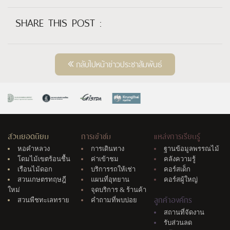
SHARE THIS POST :
กลับไปหน้าข่าวประชาสัมพันธ์
สวนยอดนิยม
การเข้าชม
แหล่งการเรียนรู้
หอคำหลวง
การเดินทาง
ฐานข้อมูลพรรณไม้
โดมไม้เขตร้อนชื้น
ค่าเข้าชม
คลังความรู้
เรือนไม้ดอก
บริการรถให้เช่า
คอร์สเด็ก
สวนเกษตรทฤษฎี
แผนที่อุทยาน
คอร์สผู้ใหญ่
ใหม่
จุดบริการ & ร้านค้า
ลูกค้าองค์กร
สวนพืชทะเลทราย
คำถามที่พบบ่อย
สถานที่จัดงาน
รับส่วนลด