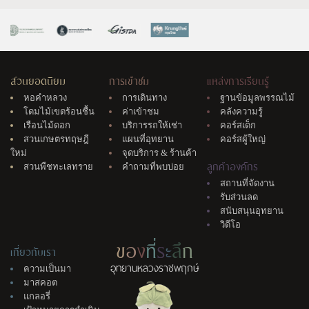
สวนยอดนิยม
การเข้าชม
แหล่งการเรียนรู้
หอคำหลวง
การเดินทาง
ฐานข้อมูลพรรณไม้
โดมไม้เขตร้อนชื้น
ค่าเข้าชม
คลังความรู้
เรือนไม้ดอก
บริการรถให้เช่า
คอร์สเด็ก
สวนเกษตรทฤษฎี
แผนที่อุทยาน
คอร์สผู้ใหญ่
ใหม่
จุดบริการ & ร้านค้า
ลูกค้าองค์กร
สวนพืชทะเลทราย
คำถามที่พบบ่อย
สถานที่จัดงาน
รับส่วนลด
สนับสนุนอุทยาน
วิดีโอ
ข
อ
ง
ที่
ร
ะ
ลึ
ก
เกี่ยวกับเรา
อุทยานหลวงราชพฤกษ์
ความเป็นมา
มาสคอต
แกลอรี่