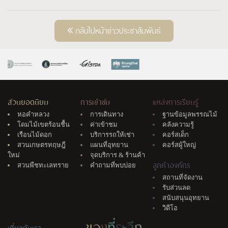
กลับไปหน้าข่าวประชาสัมพันธ์
สวนยอดนิยม
การเข้าชม
แหล่งการเรียนรู้
หอคำหลวง
การเดินทาง
ฐานข้อมูลพรรณไม้
โดมไม้เขตร้อนชื้น
ค่าเข้าชม
คลังความรู้
เรือนไม้ดอก
บริการรถให้เช่า
คอร์สเด็ก
สวนเกษตรทฤษฎี
แผนที่อุทยาน
คอร์สผู้ใหญ่
ใหม่
จุดบริการ & ร้านค้า
ลูกค้าองค์กร
สวนพืชทะเลทราย
คำถามที่พบบ่อย
สถานที่จัดงาน
รับส่วนลด
สนับสนุนอุทยาน
วิดีโอ
ข
อ
ง
ที่
ร
ะ
ลึ
ก
เกี่ยวกับเรา