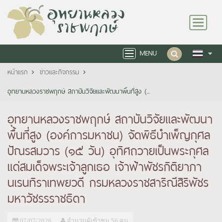
Toggle
navigation
MENU
Toggle
navigation
หน้าแรก
ข่าวและกิจกรรม
อุทยานหลวงราชพฤกษ์ สถาบันวิจัยและพัฒนาพื้นที่สูง (...
อุทยานหลวงราชพฤกษ์ สถาบันวิจัยและพัฒนา
พื้นที่สูง (องค์การมหาชน) จัดพิธีบำเพ็ญกุศล
ปัณรสมวาร (๑๕ วัน) อุทิศถวายเป็นพระกุศล
แด่สมเด็จพระเจ้าลูกเธอ เจ้าฟ้าพัชรกิติยาภา
นเรนทิราเทพยวดี กรมหลวงราชสาริณีสิริพัชร
มหาวัชรรราชธิดา
07/07/2026
จำนวนผู้เข้าชม 56 คน