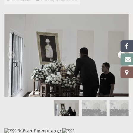
วันที่ ๒๕ มิถุนายน ๒๕๖๙