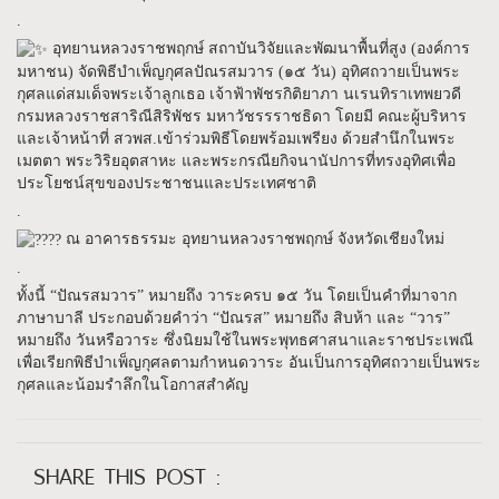
.
อุทยานหลวงราชพฤกษ์ สถาบันวิจัยและพัฒนาพื้นที่สูง (องค์การ
มหาชน) จัดพิธีบำเพ็ญกุศลปัณรสมวาร (๑๕ วัน) อุทิศถวายเป็นพระ
กุศลแด่สมเด็จพระเจ้าลูกเธอ เจ้าฟ้าพัชรกิติยาภา นเรนทิราเทพยวดี
กรมหลวงราชสาริณีสิริพัชร มหาวัชรรราชธิดา โดยมี คณะผู้บริหาร
และเจ้าหน้าที่ สวพส.เข้าร่วมพิธีโดยพร้อมเพรียง ด้วยสำนึกในพระ
เมตตา พระวิริยอุตสาหะ และพระกรณียกิจนานัปการที่ทรงอุทิศเพื่อ
ประโยชน์สุขของประชาชนและประเทศชาติ
.
ณ อาคารธรรมะ อุทยานหลวงราชพฤกษ์ จังหวัดเชียงใหม่
.
ทั้งนี้ “ปัณรสมวาร” หมายถึง วาระครบ ๑๕ วัน โดยเป็นคำที่มาจาก
ภาษาบาลี ประกอบด้วยคำว่า “ปัณรส” หมายถึง สิบห้า และ “วาร”
หมายถึง วันหรือวาระ ซึ่งนิยมใช้ในพระพุทธศาสนาและราชประเพณี
เพื่อเรียกพิธีบำเพ็ญกุศลตามกำหนดวาระ อันเป็นการอุทิศถวายเป็นพระ
กุศลและน้อมรำลึกในโอกาสสำคัญ
SHARE THIS POST :