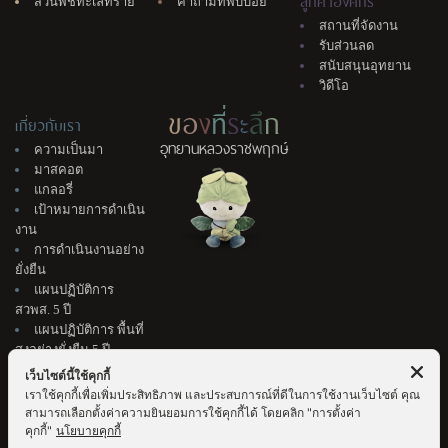
สวนพืชทะเลทราย
คำถามที่พบบ่อย
สถานที่จัดงาน
รับส่วนลด
สนับสนุนอุทยาน
วิดีโอ
ข
อ
ง
ที่
ร
ะ
ลึ
ก
เกี่ยวกับเรา
อุทยานหลวงราชพฤกษ์
ความเป็นมา
มาสคอต
แกลอรี่
เป้าหมายการดำเนิน
งาน
การดำเนินงานอย่าง
ยั่งยืน
แผนปฏิบัติการ
สวพส. 5 ปี
แผนปฏิบัติการ พื้นที่
สูงอย่างยั่งยืน 5 ปี
ติดต่อเรา
เว็บไซต์นี้ใช้คุกกี้
แนะนำติชม
เราใช้คุกกี้เพื่อเพิ่มประสิทธิภาพ และประสบการณ์ที่ดีในการใช้งานเว็บไซต์ คุณ
จัดซื้อจัดจ้าง &
สามารถเลือกตั้งค่าความยินยอมการใช้คุกกี้ได้ โดยคลิก "การตั้งค่า
สมัครงาน
คุกกี้"
นโยบายคุกกี้