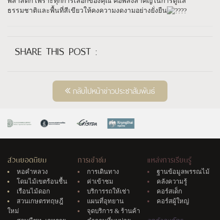
พลาสติก เพราะทุกการเลือกของคุณ คือพลังสำคัญในการดูแล
ธรรมชาติและพื้นที่สีเขียวให้คงความงดงามอย่างยั่งยืน
SHARE THIS POST :
กลับไปหน้าข่าวประชาสัมพันธ์
สวนยอดนิยม
การเข้าชม
แหล่งการเรียนรู้
หอคำหลวง
การเดินทาง
ฐานข้อมูลพรรณไม้
โดมไม้เขตร้อนชื้น
ค่าเข้าชม
คลังความรู้
เรือนไม้ดอก
บริการรถให้เช่า
คอร์สเด็ก
สวนเกษตรทฤษฎี
แผนที่อุทยาน
คอร์สผู้ใหญ่
ใหม่
จุดบริการ & ร้านค้า
ลูกค้าองค์กร