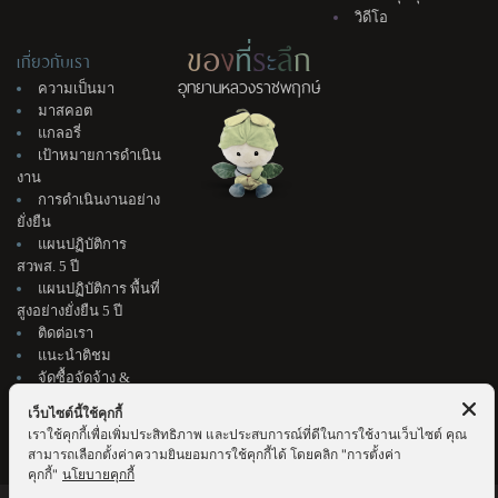
วิดีโอ
ข
อ
ง
ที่
ร
ะ
ลึ
ก
เกี่ยวกับเรา
อุทยานหลวงราชพฤกษ์
ความเป็นมา
มาสคอต
แกลอรี่
เป้าหมายการดำเนิน
งาน
การดำเนินงานอย่าง
ยั่งยืน
แผนปฏิบัติการ
สวพส. 5 ปี
แผนปฏิบัติการ พื้นที่
สูงอย่างยั่งยืน 5 ปี
ติดต่อเรา
แนะนำติชม
จัดซื้อจัดจ้าง &
สมัครงาน
เว็บไซต์นี้ใช้คุกกี้
เราใช้คุกกี้เพื่อเพิ่มประสิทธิภาพ และประสบการณ์ที่ดีในการใช้งานเว็บไซต์ คุณ
สามารถเลือกตั้งค่าความยินยอมการใช้คุกกี้ได้ โดยคลิก "การตั้งค่า
คุกกี้"
นโยบายคุกกี้