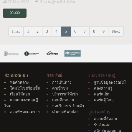
22 May 2023
จำนวนผู้ชม 8,410 คน
อ่านต่อ
First
1
2
3
4
5
6
7
8
9
Next
สวนยอดนิยม
การเข้าชม
แหล่งการเรียนรู้
หอคำหลวง
การเดินทาง
ฐานข้อมูลพรรณไม้
โดมไม้เขตร้อนชื้น
ค่าเข้าชม
คลังความรู้
เรือนไม้ดอก
บริการรถให้เช่า
คอร์สเด็ก
สวนเกษตรทฤษฎี
แผนที่อุทยาน
คอร์สผู้ใหญ่
ใหม่
จุดบริการ & ร้านค้า
ลูกค้าองค์กร
สวนพืชทะเลทราย
คำถามที่พบบ่อย
สถานที่จัดงาน
รับส่วนลด
สนับสนุนอุทยาน